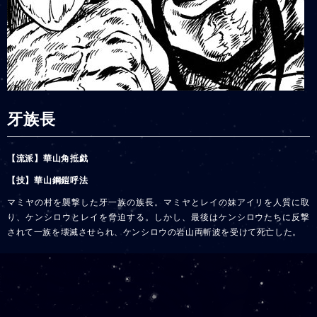
牙族長
【流派】華山角抵戯
【技】華山鋼鎧呼法
マミヤの村を襲撃した牙一族の族長。マミヤとレイの妹アイリを人質に取
り、ケンシロウとレイを脅迫する。しかし、最後はケンシロウたちに反撃
されて一族を壊滅させられ、ケンシロウの岩山両斬波を受けて死亡した。