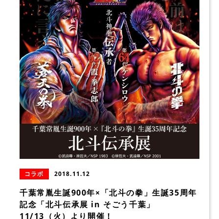
コラボ
2018.11.12
千葉常胤生誕900年×「北斗の拳」生誕35周年
記念「北斗伝承展 in そごう千葉」
11/13（火）より開催！