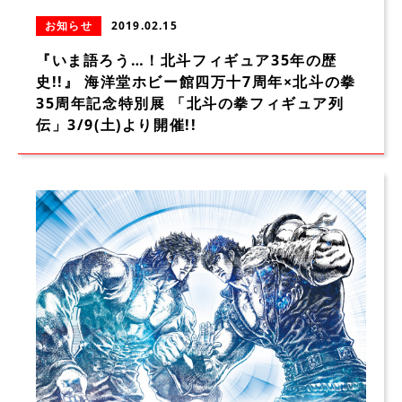
お知らせ
2019.02.15
『いま語ろう…！北斗フィギュア35年の歴
史!!』 海洋堂ホビー館四万十7周年×北斗の拳
35周年記念特別展 「北斗の拳フィギュア列
伝」3/9(土)より開催!!