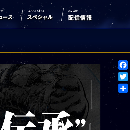
Face
Twitt
共
有