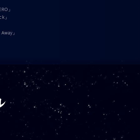
ERO」
ack」
s Away」