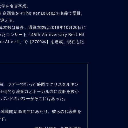
院大学を名誉卒業。
 企画賞を≪The KanLeKeeZ≫名義で受賞。
を迎える。
本数は最多。通算本数は2018年10月20日に
ート「45th Anniversary Best Hit
of The Alfee Ⅱ」で【2700本】を達成。現在も記
年前、ツアーで行った盛岡でクリスタルキン
、圧倒的な演奏力とボーカル力に度肝を抜か
クバンドのパワーがそこにはあった。
連載開始35周年にあたり、彼らの代表曲を
です。