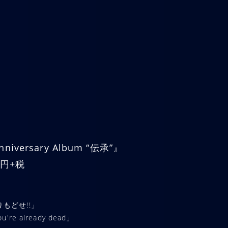
niversary Album “伝承”』
00円+税
とりもどせ!!」
u're already dead」