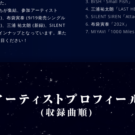
3. BiSH「Small Fish」
した。
4. 三浦祐太朗「LAST H
ちが集結、参加アーティスト
5. SILENT SIREN「Att
ー)、布袋寅泰 (9/19発売シングル
6. 布袋寅泰「202X」
新録)、三浦 祐太朗 (新録)、SILENT
7. MIYAVI「1000 Mile
たるラインナップとなっています。果た
注目ください！