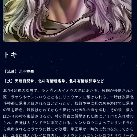
トキ
【流派】北斗神拳
【技】天翔百裂拳、北斗有情断迅拳、北斗有情破顔拳など
北斗4兄弟の次男で、ラオウとカイオウの弟にあたる。故国が侵略された
際、ラオウやケンシロウとともにリュウケンに預けられる。一時は次期北
斗神拳伝承者と目されるほどだったが、核戦争中に死の灰を浴びて伝承者
の道を断念。以後はかねてからの夢だった医学の道を進む。その後、病人
ばかりの村を復活させるが、村が野盗に襲撃された際にアミバと入れ替わ
られ、自身はカサンドラに幽閉される。ケンシロウによってカサンドラか
ら救出されるとラオウに挑むが敗退。拳王軍が一時的に勢力を失ってから
は、ユダに挑んだレイに協力し、ラオウとともにケンシロウとサウザーの