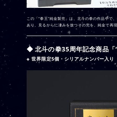
この「“拳王”純金製兜」は、北斗の拳の作品中で
あり、見るからに凄みを放つその兜を、純金で再
◆ 北斗の拳35周年記念商品「
※ 世界限定5個・シリアルナンバー入り