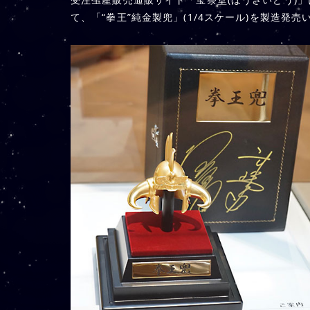
て、「“拳王”純金製兜」(1/4スケール)を製造発売