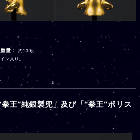
重量：
m
約100g
サイン入り。
“拳王”純銀製兜」及び「“拳王”ポリス