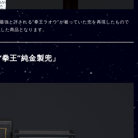
、最強と評される“拳王ラオウ”が被っていた兜を再現したもので
現した商品となります。
“拳王”純金製兜」