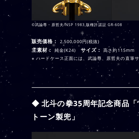
©武論尊・原哲夫/NSP 1983,版権許諾証 GR-608
販売価格：
2,500,000円(税抜)
主素材：
サイズ：
純金(K24)
高さ約115m
※ ハードケース正面には、武論尊、原哲夫の直筆
◆ 北斗の拳35周年記念商品「
トーン製兜」