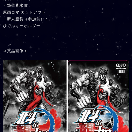
・撃壁背水賞：
原画コマ カットアウト
・断末魔賞（参加賞）：
ひでぶキーホルダー
＜賞品画像＞