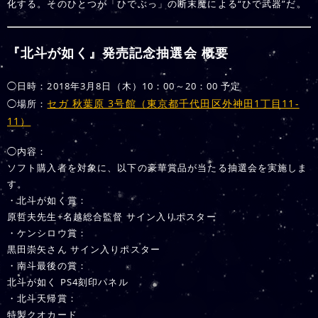
化する。そのひとつが「ひでぶっ」の断末魔による“ひで武器”だ。
『北斗が如く』発売記念抽選会 概要
◯日時：2018年3月8日（木）10：00～20：00 予定
セガ 秋葉原 3号館（東京都千代田区外神田1丁目11-
◯場所：
11）
◯内容：
ソフト購入者を対象に、以下の豪華賞品が当たる抽選会を実施しま
す。
・北斗が如く賞：
原哲夫先生+名越総合監督 サイン入りポスター
・ケンシロウ賞：
黒田崇矢さん サイン入りポスター
・南斗最後の賞：
北斗が如く PS4刻印パネル
・北斗天帰賞：
特製クオカード