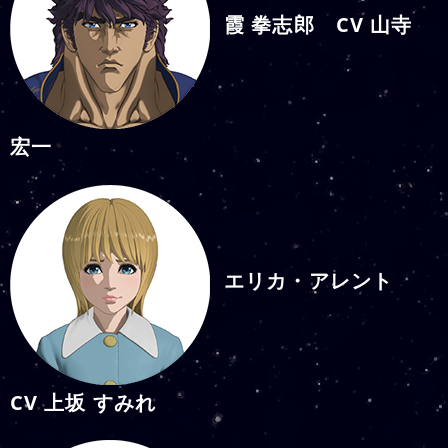
霞 拳志郎 CV 山寺
宏一
エリカ・アレント
CV 上坂 すみれ