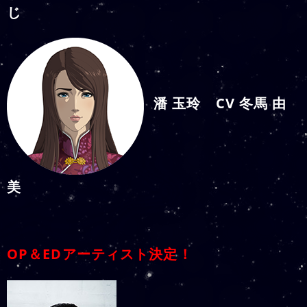
じ
潘 玉玲 CV 冬馬 由
美
OP＆EDアーティスト決定！