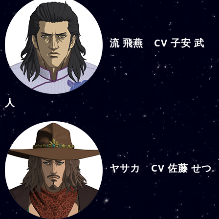
流 飛燕 CV 子安 武
人
ヤサカ CV 佐藤 せつ