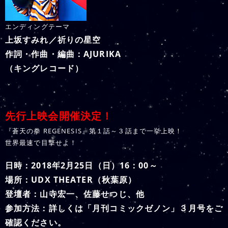
エンディングテーマ
上坂すみれ／祈りの星空
作詞・作曲・編曲：AJURIKA
（キングレコード）
先行上映会開催決定！
『蒼天の拳 REGENESIS』第１話～３話まで一挙上映！
世界最速で目撃せよ！
日時：2018年2月25日（日）16：00～
場所：UDX THEATER（秋葉原）
登壇者：山寺宏一、佐藤せつじ、他
参加方法：詳しくは「月刊コミックゼノン」３月号をご
確認ください。