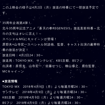
この上映会の様子は4月2日（月）放送の特番にて一部放送予定で
す。
35周年企画第4弾！
北斗35周年記念アニメ『蒼天の拳REGENESIS』放送直前特番～北
斗の文句はオレに言え！～
スペシャルMCにキャイ～ンが登場！
原哲夫×山寺宏一スペシャル対談他、監督、キャスト出演の豪華特
番の放送が決定！
放送日時：4月2日24：30～
放送局：TOKYO MX、サンテレビ、KBS京都、BSフジ
出演者：原哲夫、山寺宏一、佐藤せつじ、檜山修之、鹿住監督、
MCキャイ～ン
■放送情報
TOKYO MX 2018年4月9日（月）より毎週月曜24：30～
サンテレビ 2018年4月9日（月）より毎週月曜24：30～
KBS京都 2018年4月9日（月）より毎週月曜24：30～
BSフジ 2018年4月9日（月）より毎週月曜24：30～