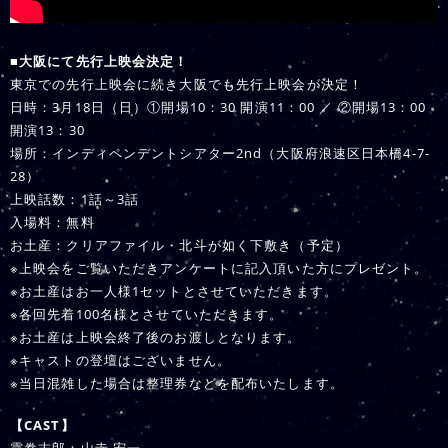
■大阪にて先行上映会決定！
東京での先行上映会に続き大阪でも先行上映会が決定！
日時：3月18日（日）①開場10：30 開演11：00 ／ ②開場13：00
開演13：30
場所：インディペンデントシアター2nd（大阪府浪速区日本橋4-7-
28）
上映話数：1話～3話
入場料：無料
お土産：クリアファイル・北斗が如く下敷き（予定）
※上映会をご覧いただきアンケートに記入頂いた方にプレゼント。
※お土産はお一人様1セットとさせていただきます。
※各回先着100名様とさせていただきます。
※お土産は上映会終了後のお渡しとなります。
※キャストの登壇はございません。
※当日混雑した場合は整理券などを配布いたします。
【CAST】