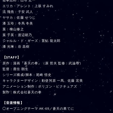
霞拳志郎：山寺 宏一
エリカ・アレント：上坂 すみれ
流 飛燕：子安 武人
ヤサカ：佐藤 せつじ
潘 玉玲：冬馬 冬美
葉：檜山修之
葉 子英：渡辺明乃
シャルル・ド・ギーズ：置鮎 龍太郎
潘 光琳：谷 昌樹
【STAFF】
原作：漫画『蒼天の拳』（原 哲夫 監修：武論尊）
監督：鹿住 朗生
シリーズ構成/脚本：尾崎 悟史
キャラクターデザイン：勅使河原 一馬、佐藤 宏美
アニメーション制作：ポリゴン・ピクチュアズ
製作：株式会社蒼天の拳
【音楽情報】
◯オープニングテーマ AK-69／蒼天の果てに