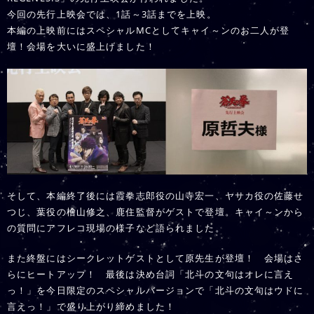
今回の先行上映会では、1話～3話までを上映。
本編の上映前にはスペシャルMCとしてキャイ～ンのお二人が登
壇！会場を大いに盛上げました！
そして、本編終了後には霞拳志郎役の山寺宏一、ヤサカ役の佐藤せ
つじ、葉役の檜山修之、鹿住監督がゲストで登壇。キャイ～ンから
の質問にアフレコ現場の様子など語られました。
また終盤にはシークレットゲストとして原先生が登壇！ 会場はさ
らにヒートアップ！ 最後は決め台詞「北斗の文句はオレに言え
っ！」を今日限定のスペシャルバージョンで「北斗の文句はウドに
言えっ！」で盛り上がり締めました！