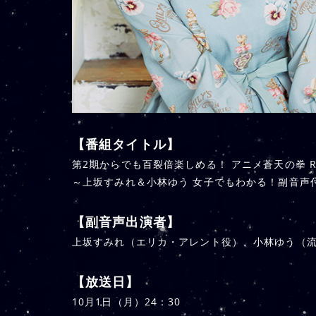
【番組タイトル】
第2期からでも百裂倍楽しめる！ アニメ蒼天の拳 RI
～上坂すみれ＆小林ゆう 女子でもわかる！副音声
【副音声出演者】
上坂すみれ（エリカ・アレント役）、小林ゆう（流
【放送日】
10月1日（月）24：30