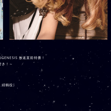
GENESIS 放送直前特番！
付き！～
 緋鶴役）