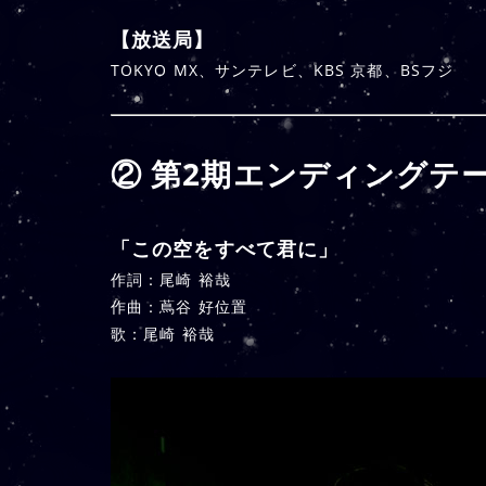
【放送局】
TOKYO MX、サンテレビ、KBS 京都、BSフジ
② 第2期エンディングテ
「この空をすべて君に」
作詞：尾崎 裕哉
作曲：蔦谷 好位置
歌：尾崎 裕哉