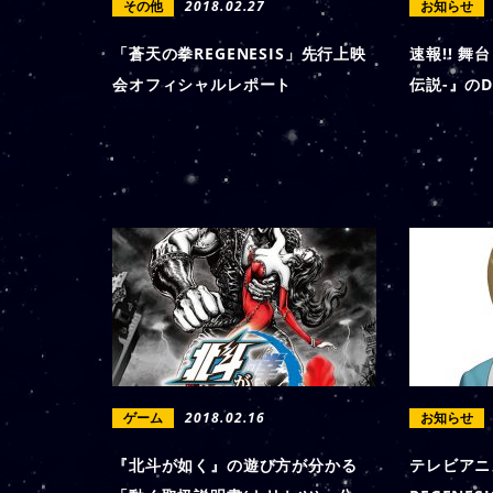
その他
2018.02.27
お知らせ
「蒼天の拳REGENESIS」先行上映
速報!! 舞
会オフィシャルレポート
伝説-』の
ゲーム
2018.02.16
お知らせ
『北斗が如く』の遊び方が分かる
テレビアニ