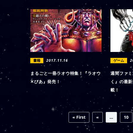
書籍
2017.11.16
ゲーム
2
まるごと一冊ラオウ特集！『ラオウ
週間ファミ
✕ぴあ』発売！
く』の最新
載！
« First
«
...
10