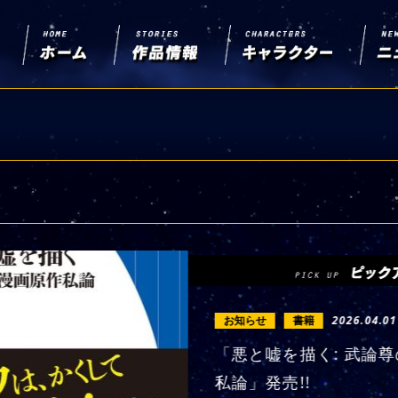
お知らせ
書籍
2026.04.01
「悪と嘘を描く: 武論
私論」発売!!