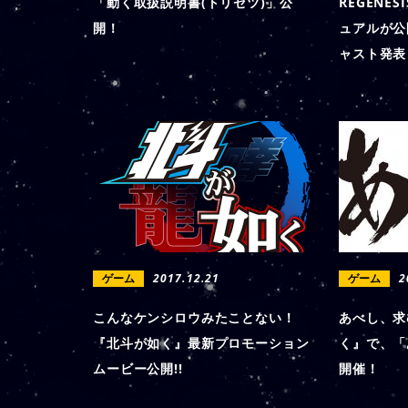
「動く取扱説明書(トリセツ)」公
REGENE
開！
ュアルが公
ャスト発表
ゲーム
2017.12.21
ゲーム
2
こんなケンシロウみたことない！
あべし、求
『北斗が如く』最新プロモーション
く』で、「
ムービー公開!!
開催！