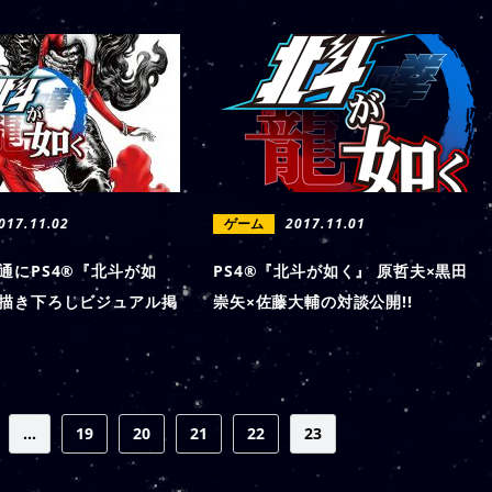
017.11.02
ゲーム
2017.11.01
通にPS4®『北斗が如
PS4®『北斗が如く』 原哲夫×黒田
描き下ろしビジュアル掲
崇矢×佐藤大輔の対談公開!!
...
19
20
21
22
23