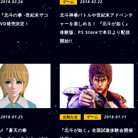
2018.02.26
ゲーム
2018.02.22
台『北斗の拳 -世紀末ザコ
北斗神拳バトルや世紀末アドベンチ
DVD発売決定！
ャーを楽しめる！ 『北斗が如く』
体験版、PS Storeで本日より配信
開始!!
2018.01.25
お知らせ
ゲーム
2018.01.11
メ『蒼天の拳
『北斗が如く』全国試遊体験会開催