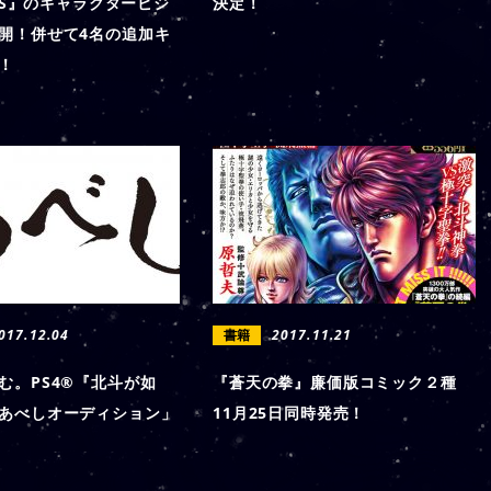
SIS』のキャラクタービジ
決定！
開！併せて4名の追加キ
！
017.12.04
書籍
2017.11.21
む。PS4®『北斗が如
『蒼天の拳』廉価版コミック２種
あべしオーディション」
11月25日同時発売！