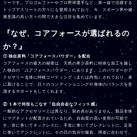
リーです。プロゴルファーやプロ野球選手など、第一線で活躍する
トップアスリートの方々にも愛用されており、今、スポーツ界や健
康意識の高い方々の間で大きな注目を集めています。
『なぜ、コアフォースが選ばれるの
か？』
① 独自原料「コアフォースパウダー」を配合
コアフォースの最大の秘密は、天然の希少原料に特殊な加工を施し
た独自の「コアフォースパウダー」にあります。このパウダーがア
クセサリー全体に特殊コーティング（または内包）されており、身
に着けることで、日々のコンディショニングや身体のバランスを意
識するサポートをしてくれます。
② １本で何役もこなす「自由自在なフィット感」
一般的なアクセサリーとは異なり、留め具がありません。製品全体
にマグネットが配置されているため、自由度の高い使用が可能で
す。首に巻いてネックレスに。手首に巻いてブレスレットに。足首
に巻いてアンクレットに。その日の気分や服装、用途に合わせて、