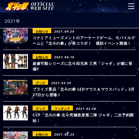
2021年
お知らせ
2021.04.26
コナミアミューズメントのアーケードゲーム、モバイルゲ
ームと『北斗の拳』が再コラボ！ 復刻イベント開催！
お知らせ
2021.04.19
超像可動シリーズに北斗四兄弟 三男「ジャギ」が遂に登
場!!
グッズ
2021.03.29
プライズ景品「北斗の拳 LEDマウス＆マウスパッド」3月
27日から登場！
グッズ
フィギュア
2021.03.29
CCP「北斗の拳 北斗究極造形第二弾 ジャギ」二次予約開
始！
お知らせ
2021.02.25