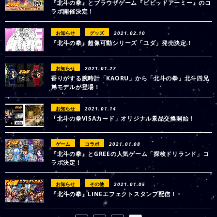
『北斗の拳』とブラウザゲーム『ビビッドアーミー』のコ
ラボ開催決定！
お知らせ
グッズ
2021.02.10
『北斗の拳』超像可動シリーズ「ユダ」発売決定！
お知らせ
2021.01.27
香りがする腕時計「KAORU」から「北斗の拳」北斗四兄
弟モデルが登場！
お知らせ
2021.01.14
「北斗の拳VISAカード」オリジナル景品交換開始！
ゲーム
コラボ
2021.01.08
『北斗の拳』とGREEの人気ゲーム「探検ドリランド」コ
ラボ決定！
お知らせ
その他
2021.01.05
『北斗の拳』LINEエフェクトスタンプ配信！