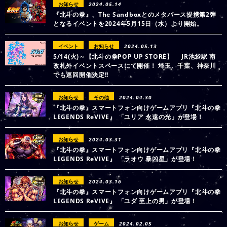
お知らせ
2024.05.14
『北斗の拳』、The Sandboxとのメタバース提携第2弾
となるイベントを2024年5月15日（水）より開始。
イベント
お知らせ
2024.05.13
5/14(火)～【北斗の拳POP UP STORE】 JR池袋駅 南
改札外イベントスペースにて開催！ 埼玉、千葉、神奈川
でも巡回開催決定!!
お知らせ
その他
2024.04.30
『北斗の拳』スマートフォン向けゲームアプリ『北斗の拳
LEGENDS ReVIVE』 「ユリア 永遠の光」が登場！
お知らせ
2024.03.31
『北斗の拳』スマートフォン向けゲームアプリ『北斗の拳
LEGENDS ReVIVE』 「ラオウ 暴凶星」が登場！
お知らせ
2024.03.16
『北斗の拳』スマートフォン向けゲームアプリ『北斗の拳
LEGENDS ReVIVE』 「ユダ 至上の男」が登場！
お知らせ
ゲーム
2024.02.05