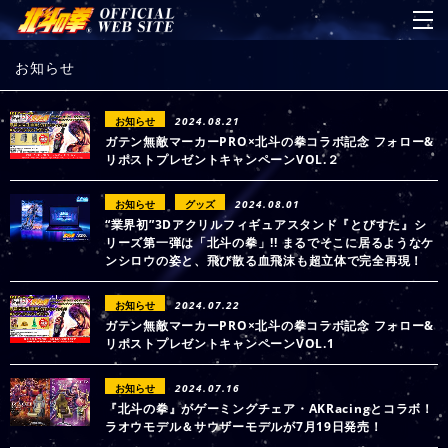
お知らせ
お知らせ
2024.08.21
ガテン無敵マーカーPRO×北斗の拳コラボ記念 フォロー&
リポストプレゼントキャンペーンVOL.２
お知らせ
グッズ
2024.08.01
“業界初”3Dアクリルフィギュアスタンド『とびすた』シ
リーズ第一弾は「北斗の拳」!! まるでそこに居るようなケ
ンシロウの姿と、飛び散る血飛沫も超立体で完全再現！
お知らせ
2024.07.22
ガテン無敵マーカーPRO×北斗の拳コラボ記念 フォロー&
リポストプレゼントキャンペーンVOL.1
お知らせ
2024.07.16
『北斗の拳』がゲーミングチェア・AKRacingとコラボ！
ラオウモデル＆サウザーモデルが7月19日発売！