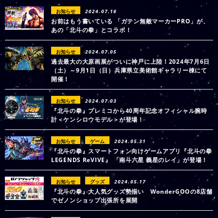
お知らせ
2024.07.16
お前はもう書いている 「ガテン無敵マーカーPRO」が、
あの「北斗の拳」とコラボ！
お知らせ
2024.07.05
過去最大の大原画展がついに神戸に上陸！2024年7月6日
（土）～9月1日（日）兵庫県立美術館ギャラリー棟にて
開催！
お知らせ
2024.07.03
『北斗の拳』プレミコから40周年記念オフィシャル腕時
計＜ケンシロウモデル＞が登場！
お知らせ
ゲーム
2024.05.31
『北斗の拳』スマートフォン向けゲームアプリ『北斗の拳
LEGENDS ReVIVE』 「南斗六星 義星のレイ」が登場！
お知らせ
グッズ
2024.05.17
『北斗の拳』大人気グッズ勢揃い WonderGOOの8店舗
でゼノンショップ出張所を展開