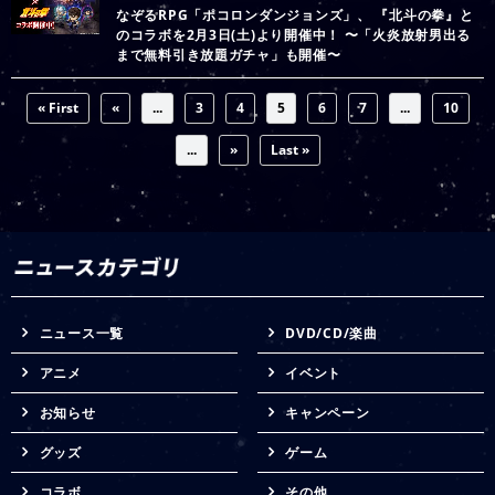
なぞるRPG「ポコロンダンジョンズ」、 『北斗の拳』と
のコラボを2月3日(土)より開催中！ 〜「火炎放射男出る
まで無料引き放題ガチャ」も開催〜
« First
«
...
3
4
5
6
7
...
10
...
»
Last »
ニュース一覧
DVD/CD/楽曲
アニメ
イベント
お知らせ
キャンペーン
グッズ
ゲーム
コラボ
その他