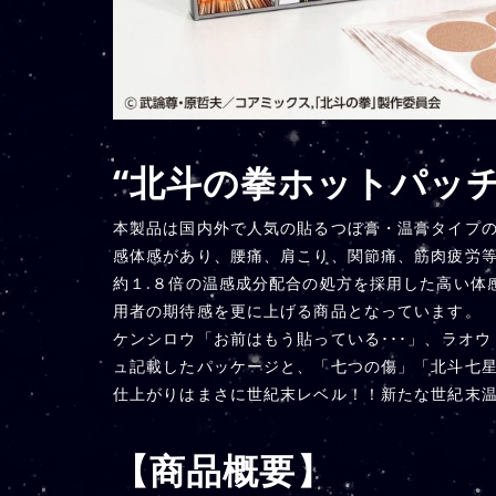
“北斗の拳ホットパッ
本製品は国内外で人気の貼るつぼ膏・温膏タイプ
感体感があり、腰痛、肩こり、関節痛、筋肉疲労
約１.８倍の温感成分配合の処方を採用した高い体
用者の期待感を更に上げる商品となっています。
ケンシロウ「お前はもう貼っている･･･」、ラオ
ュ記載したパッケージと、「七つの傷」「北斗七
仕上がりはまさに世紀末レベル！！新たな世紀末
【商品概要】