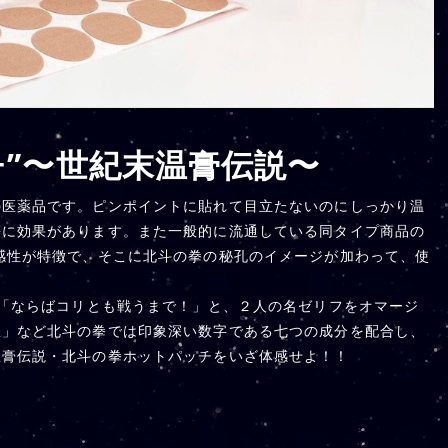
チ”〜世紀末温膏伝説〜
の医薬品です。ピンポイントに貼れて目立たないのにしっかり温
等に効果があります。また一般的に流通している同タイプ商品の
感性が特徴で、そこに北斗の拳の秘孔のイメージが加わって、使
ウ「ならばコリとも戦うまで！」と、２人の名ゼリフをオマージ
星」など北斗の拳では印象深い数字である七つの成分を配合し、
温膏伝説・北斗の拳ホットパッチをいざ体感せよ！！