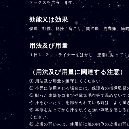
テックスを含有します。
効能又は効果
腰痛、打撲、捻挫、肩こり、関節痛、筋肉痛、筋
用法及び用量
１日1～２回、ライナーをはがし、患部に貼ってく
（用法及び用量に関連する注意）
① 用法及び用量を厳守してください。
② 小児に使用させる場合には、保護者の指導監督
③ 貼った患部をコタツや電気毛布等で温めないで
④ 汗をかいたり、患部がぬれている時は、よく拭
⑤ 本剤を貼ってから汗をかくと強い刺激を感じる
ください。
⑥ 皮膚の弱い人は、使用前に腕の内側の皮膚の弱