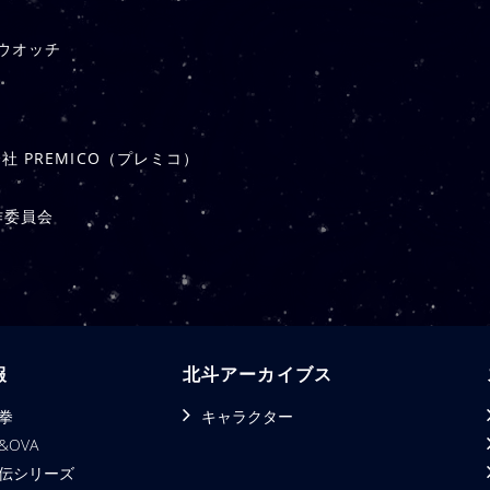
ンウオッチ
 PREMICO（プレミコ）
作委員会
報
北斗アーカイブス
拳
キャラクター
&OVA
伝シリーズ