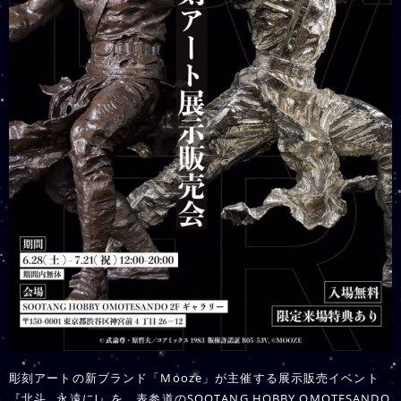
彫刻アートの新ブランド「Mooze」が主催する展示販売イベント
『北斗…永遠にⅠ』を、表参道のSOOTANG HOBBY OMOTESANDO