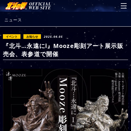
ニュース
イベント
お知らせ
2025.06.05
『北斗…永遠にⅠ』Mooze彫刻アート展示販
売会、表参道で開催