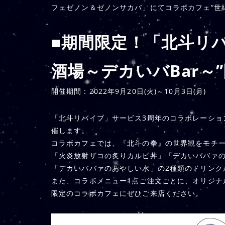
フェゼノン＆ゼノンサカバ」にてコラボカフェ“世紀
■期間限定！「北斗リ
酒場～デカいバBar～
開催期間：2022年9月20日(火)～10月3日(月)
「北斗リバイブ」サービス3周年のコラボレーション
催します。
コラボカフェでは、『北斗の拳』の世界観をモチ
「火炎放射ザコの炙りカルビ丼」「デカいババァの
「デカいババァのあやしい水」の2種類のドリンク
また、コラボメニュー1点ご注文ごとに、オリジナル
限定のコラボカフェにぜひご来店ください。