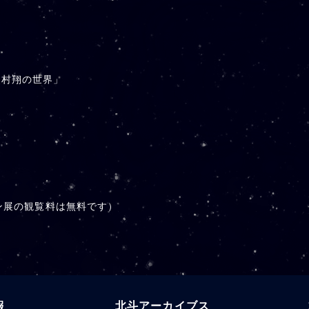
史村翔の世界」
）
ョン展の観覧料は無料です）
報
北斗アーカイブス