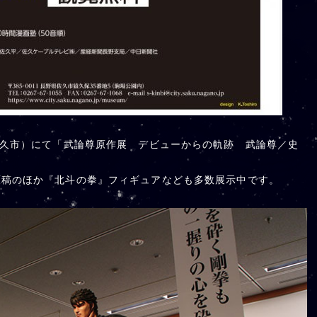
佐久市）にて「武論尊原作展 デビューからの軌跡 武論尊／史
原稿のほか『北斗の拳』フィギュアなども多数展示中です。