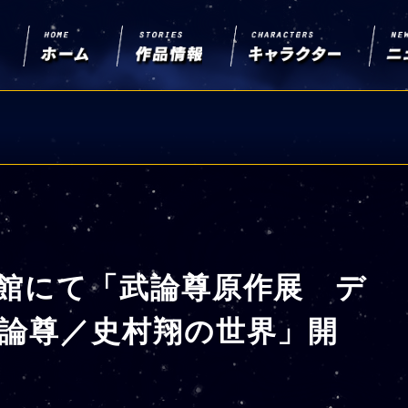
館にて「武論尊原作展 デ
論尊／史村翔の世界」開