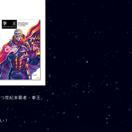
放つ世紀末覇者・拳王。
！
い！