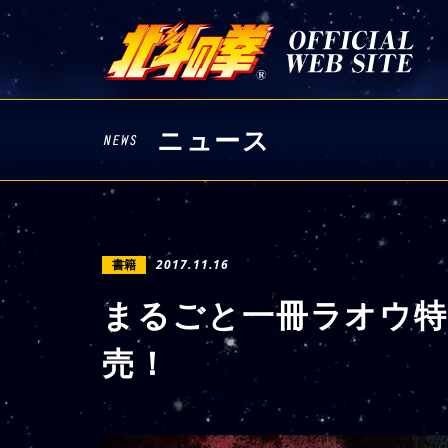
ニュース
書籍
2017.11.16
まるごと一冊ラオウ特
売！