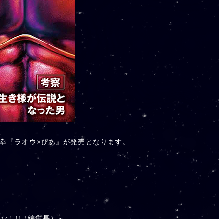
斗の拳『ラオウ×ぴあ』が発売となります。
なし!!（編集長）～